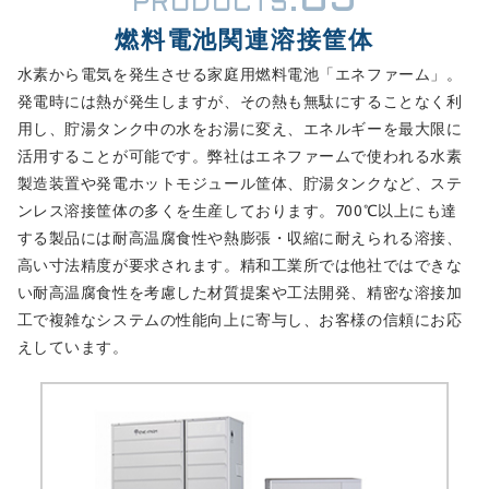
05
PRODUCTS.
燃料電池関連溶接筐体
水素から電気を発生させる家庭用燃料電池「エネファーム」。
発電時には熱が発生しますが、その熱も無駄にすることなく利
用し、貯湯タンク中の水をお湯に変え、エネルギーを最大限に
活用することが可能です。弊社はエネファームで使われる水素
製造装置や発電ホットモジュール筐体、貯湯タンクなど、ステ
ンレス溶接筐体の多くを生産しております。700℃以上にも達
する製品には耐高温腐食性や熱膨張・収縮に耐えられる溶接、
高い寸法精度が要求されます。精和工業所では他社ではできな
い耐高温腐食性を考慮した材質提案や工法開発、精密な溶接加
工で複雑なシステムの性能向上に寄与し、お客様の信頼にお応
えしています。